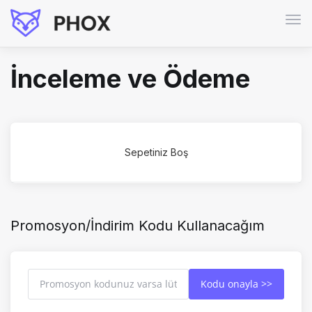
Gez
deği
İnceleme ve Ödeme
Sepetiniz Boş
Promosyon/İndirim Kodu Kullanacağım
Kodu onayla >>