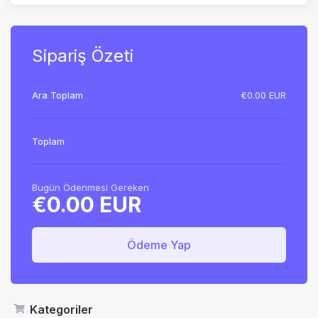
Sipariş Özeti
Ara Toplam
€0.00 EUR
Toplam
Bugün Ödenmesi Gereken
€0.00 EUR
Ödeme Yap
Kategoriler