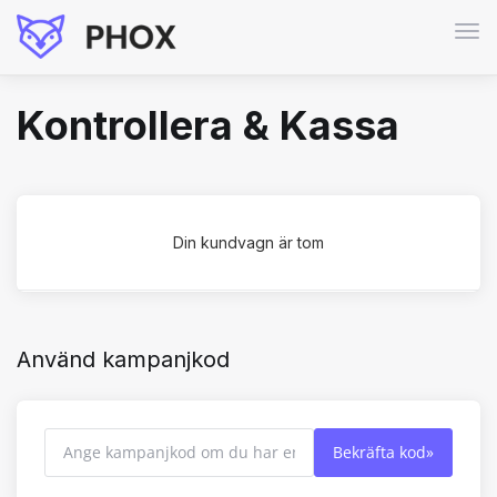
Växl
nav
Kontrollera & Kassa
Din kundvagn är tom
Använd kampanjkod
Bekräfta kod»