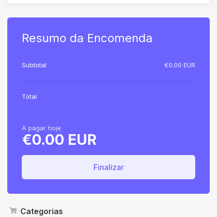
Resumo da Encomenda
Subtotal
€0.00 EUR
Total
A pagar hoje
€0.00 EUR
Finalizar
Categorias