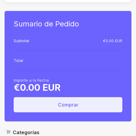
Sumario de Pedido
Subtotal
€0.00 EUR
Total
Importe a la Fecha
€0.00 EUR
Comprar
Categorías