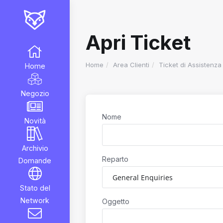
Apri Ticket
Home
Area Clienti
Ticket di Assistenza
Home
Negozio
Nome
Novità
Archivio
Reparto
Domande
Stato del
Network
Oggetto