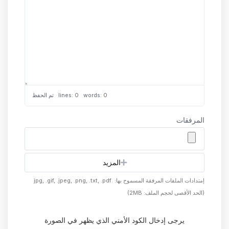
lines: 0 words: 0
تم الحفظ
المرفقات
المزيد
إمتدادات الملفات المرفقة المسموح بها: .jpg, .gif, .jpeg, .png, .txt, .pdf
(الحد الأقصى لحجم الملف: 2MB)
يرجى إدخال الكود الأمني الذي يظهر في الصورة