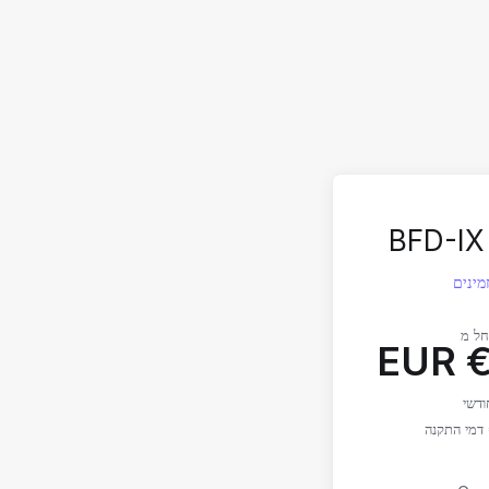
BFD-IX
ל מ
€
ודשי