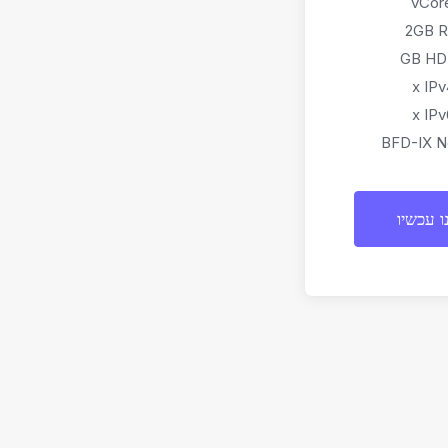
2GB 
BFD-IX N
ו עכשיו