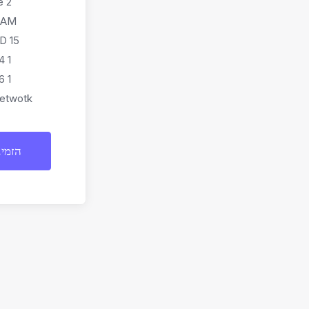
2 vCore
RAM
15 GB HDD
1 x IPv4
1 x IPv6
etwotk
הזמינ