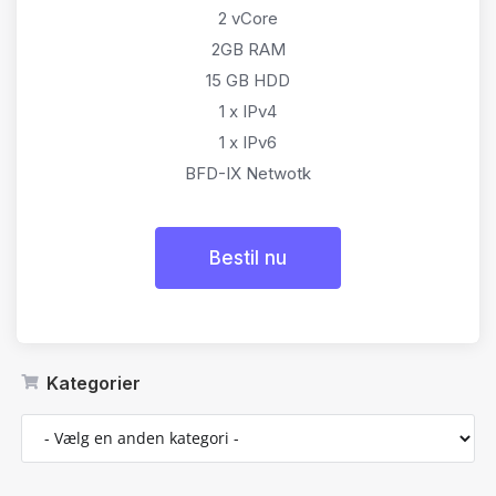
2 vCore
2GB RAM
15 GB HDD
1 x IPv4
1 x IPv6
BFD-IX Netwotk
Bestil nu
Kategorier