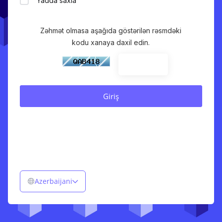
Yadda saxla
Zəhmət olmasa aşağıda göstərilən rəsmdəki
kodu xanaya daxil edin.
Azerbaijani