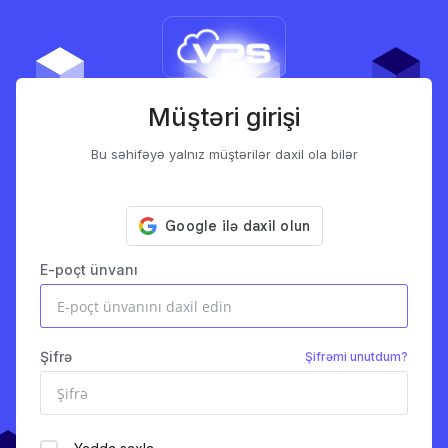
Müştəri girişi
Bu səhifəyə yalnız müştərilər daxil ola bilər
E-poçt ünvanı
Şifrə
Şifrəmi unutdum?